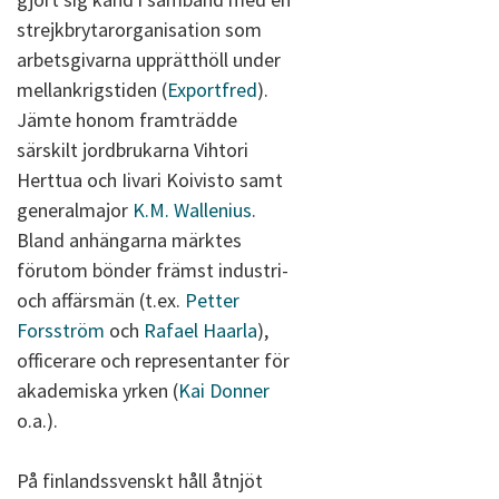
strejkbrytarorganisation som
arbetsgivarna upprätthöll under
mellankrigstiden (
Exportfred
).
Jämte honom framträdde
särskilt jordbrukarna Vihtori
Herttua och Iivari Koivisto samt
generalmajor
K.M. Wallenius
.
Bland anhängarna märktes
förutom bönder främst industri-
och affärsmän (t.ex.
Petter
Forsström
och
Rafael Haarla
),
officerare och representanter för
akademiska yrken (
Kai Donner
o.a.).
På finlandssvenskt håll åtnjöt