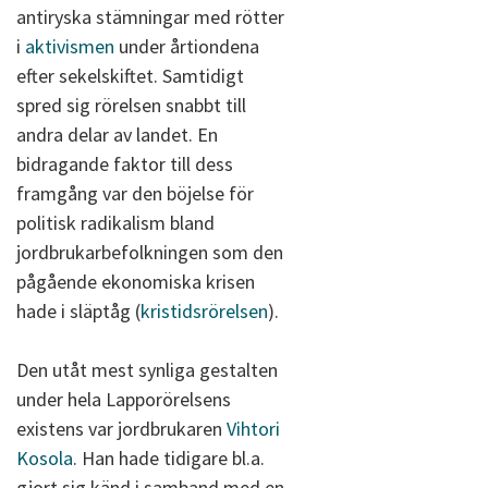
antiryska stämningar med rötter
i
aktivismen
under årtiondena
efter sekelskiftet. Samtidigt
spred sig rörelsen snabbt till
andra delar av landet. En
bidragande faktor till dess
framgång var den böjelse för
politisk radikalism bland
jordbrukarbefolkningen som den
pågående ekonomiska krisen
hade i släptåg (
kristidsrörelsen
).
Den utåt mest synliga gestalten
under hela Lapporörelsens
existens var jordbrukaren
Vihtori
Kosola
. Han hade tidigare bl.a.
gjort sig känd i samband med en