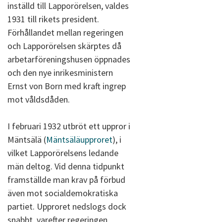
inställd till Lapporörelsen, valdes
1931 till rikets president.
Förhållandet mellan regeringen
och Lapporörelsen skärptes då
arbetarföreningshusen öppnades
och den nye inrikesministern
Ernst von Born med kraft ingrep
mot våldsdåden.
I februari 1932 utbröt ett uppror i
Mäntsälä (
Mäntsäläupproret
), i
vilket Lapporörelsens ledande
män deltog. Vid denna tidpunkt
framställde man krav på förbud
även mot socialdemokratiska
partiet. Upproret nedslogs dock
snabbt, varefter regeringen