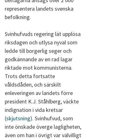
deltagarna ansågs över 2 000
representera landets svenska
befolkning.
Svinhufvuds regering lät upplösa
riksdagen och utlysa nyval som
ledde till borgerlig seger och
godkännande av en rad lagar
riktade mot kommunisterna.
Trots detta fortsatte
våldsdåden, och särskilt
enleveringen av landets förre
president K.J. Ståhlberg, väckte
indignation i vida kretsar
(
skjutsning
). Svinhufvud, som
inte önskade överge lagligheten,
även om han i övrigt var välvilligt