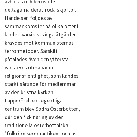
avhållas och berövade
deltagarna deras röda skjortor.
Händelsen följdes av
sammankomster på olika orter i
landet, varvid stränga åtgärder
krävdes mot kommunisternas
terrormetoder. Särskilt
påtalades även den yttersta
vänsterns utmanande
religionsfientlighet, som kändes
starkt sårande för medlemmar
av den kristna kyrkan.
Lapporörelsens egentliga
centrum blev Södra Österbotten,
där den fick näring av den
traditionella österbottniska
"folkrörelseromantiken" och av