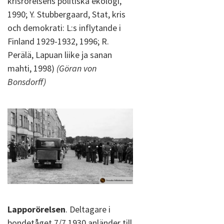
krisrörelsens politiska ekologi,
1990; Y. Stubbergaard, Stat, kris
och demokrati: L:s inflytande i
Finland 1929-1932, 1996; R.
Perälä, Lapuan liike ja sanan
mahti, 1998)
(Göran von
Bonsdorff)
Lapporörelsen
. Deltagare i
bondetåget 7/7 1930 anländer till