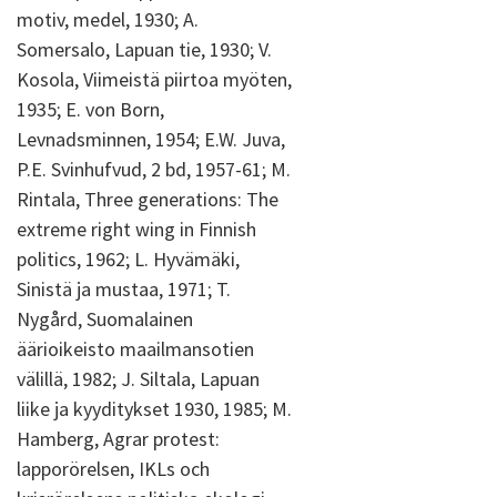
motiv, medel, 1930; A.
Somersalo, Lapuan tie, 1930; V.
Kosola, Viimeistä piirtoa myöten,
1935; E. von Born,
Levnadsminnen, 1954; E.W. Juva,
P.E. Svinhufvud, 2 bd, 1957-61; M.
Rintala, Three generations: The
extreme right wing in Finnish
politics, 1962; L. Hyvämäki,
Sinistä ja mustaa, 1971; T.
Nygård, Suomalainen
äärioikeisto maailmansotien
välillä, 1982; J. Siltala, Lapuan
liike ja kyyditykset 1930, 1985; M.
Hamberg, Agrar protest:
lapporörelsen, IKLs och