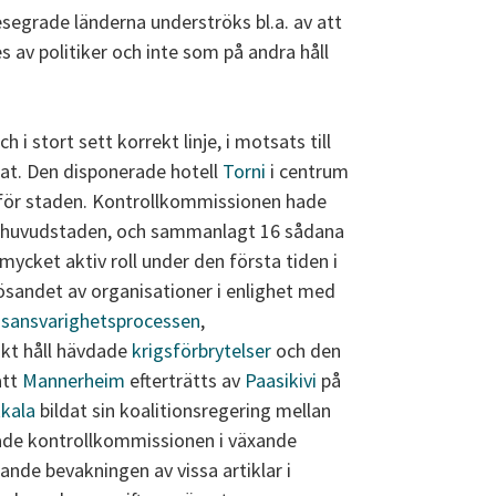
esegrade länderna underströks bl.a. av att
 av politiker och inte som på andra håll
 i stort sett korrekt linje, i motsats till
at. Den disponerade hotell
Torni
i centrum
nför staden. Kontrollkommissionen hade
för huvudstaden, och sammanlagt 16 sådana
ycket aktiv roll under den första tiden i
ösandet av organisationer i enlighet med
gsansvarighetsprocessen
,
iskt håll hävdade
krigsförbrytelser
och den
att
Mannerheim
efterträtts av
Paasikivi
på
kala
bildat sin koalitionsregering mellan
jade kontrollkommissionen i växande
ande bevakningen av vissa artiklar i