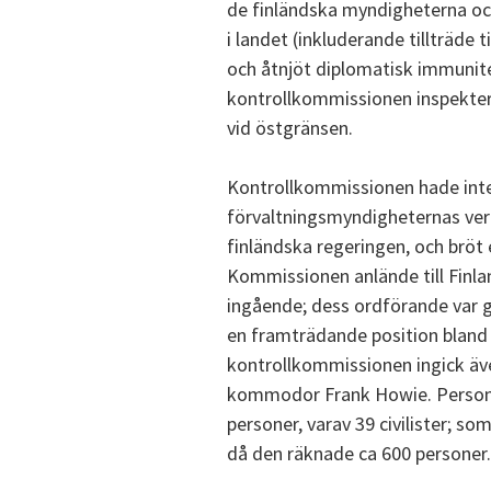
de finländska myndigheterna oc
i landet (inkluderande tillträde t
och åtnjöt diplomatisk immunite
kontrollkommissionen inspektera
vid östgränsen.
Kontrollkommissionen hade inte r
förvaltningsmyndigheternas ve
finländska regeringen, och bröt
Kommissionen anlände till Finlan
ingående; dess ordförande var 
en framträdande position bland d
kontrollkommissionen ingick äve
kommodor Frank Howie. Personale
personer, varav 39 civilister; so
då den räknade ca 600 personer. 