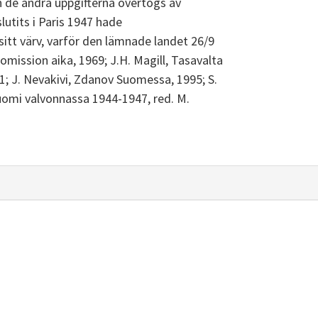
 de andra uppgifterna övertogs av
utits i Paris 1947 hade
sitt värv, varför den lämnade landet 26/9
komission aika, 1969; J.H. Magill, Tasavalta
81; J. Nevakivi, Zdanov Suomessa, 1995; S.
uomi valvonnassa 1944-1947, red. M.