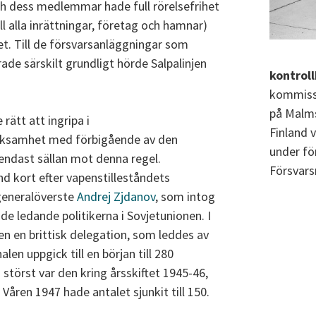
h dess medlemmar hade full rörelsefrihet
ill alla inrättningar, företag och hamnar)
t. Till de försvarsanläggningar som
de särskilt grundligt hörde Salpalinjen
kontrol
kommiss
på Malms
ätt att ingripa i
Finland v
rksamhet med förbigående av den
under fö
 endast sällan mot denna regel.
Försvars
d kort efter vapenstilleståndets
generalöverste
Andrej Zjdanov
, som intog
e ledande politikerna i Sovjetunionen. I
n en brittisk delegation, som leddes av
n uppgick till en början till 280
m störst var den kring årsskiftet 1945-46,
Våren 1947 hade antalet sjunkit till 150.