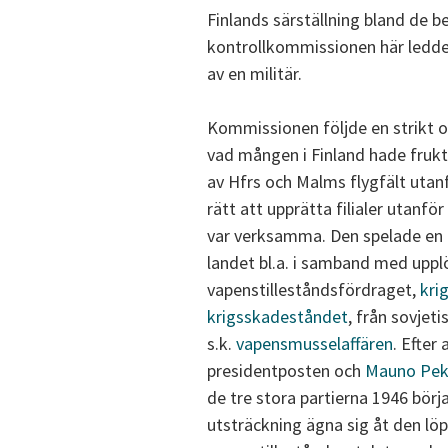
Finlands särställning bland de b
kontrollkommissionen här leddes
av en militär.
Kommissionen följde en strikt och
vad mången i Finland hade frukt
av Hfrs och Malms flygfält uta
rätt att upprätta filialer utan
var verksamma. Den spelade en m
landet bl.a. i samband med uppl
vapenstilleståndsfördraget,
kri
krigsskadeståndet
, från sovjet
s.k.
vapensmusselaffären
. Efter 
presidentposten och
Mauno Pek
de tre stora partierna 1946 bör
utsträckning ägna sig åt den löp