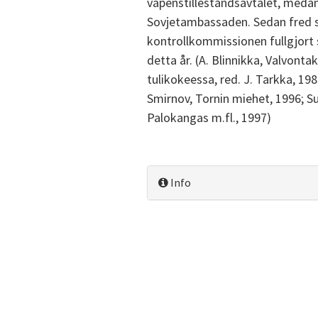
vapenstilleståndsavtalet, medan
Sovjetambassaden. Sedan fred sl
kontrollkommissionen fullgjort 
detta år. (A. Blinnikka, Valvonta
tulikokeessa, red. J. Tarkka, 19
Smirnov, Tornin miehet, 1996; S
Palokangas m.fl., 1997)
Info