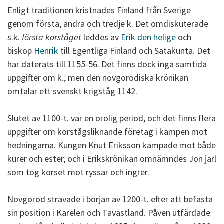
Enligt traditionen kristnades Finland från Sverige
genom första, andra och tredje k. Det omdiskuterade
s.k.
första korståget
leddes av
Erik den helige
och
biskop
Henrik
till Egentliga Finland och Satakunta. Det
har daterats till 1155-56. Det finns dock inga samtida
uppgifter om k., men den novgorodiska krönikan
omtalar ett svenskt krigståg 1142.
Slutet av 1100-t. var en orolig period, och det finns flera
uppgifter om korstågsliknande företag i kampen mot
hedningarna. Kungen Knut Eriksson kämpade mot både
kurer och ester, och i Erikskrönikan omnämndes Jon jarl
som tog korset mot ryssar och ingrer.
Novgorod strävade i början av 1200-t. efter att befästa
sin position i Karelen och Tavastland. Påven utfärdade