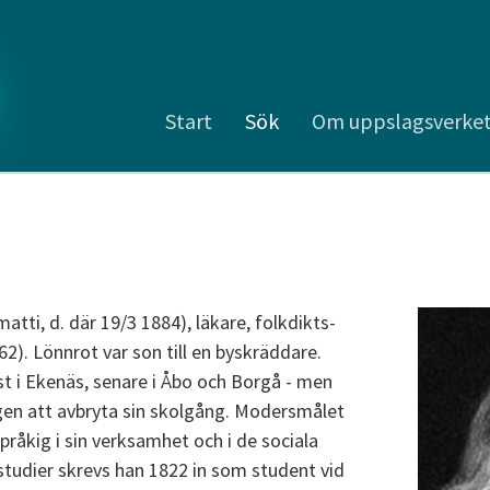
Start
Sök
Om uppslagsverke
atti, d. där 19/3 1884), läkare, folkdikts-
62). Lönnrot var son till en byskräddare.
rst i Ekenäs, senare i Åbo och Borgå - men
gen att avbryta sin skolgång. Modersmålet
pråkig i sin verksamhet och i de sociala
lvstudier skrevs han 1822 in som student vid