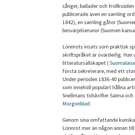
sånger, ballader och trollkväden
publicerade även en samling or
1842), en samling gåtor (Suomen
besvärjelserunor (Suomen kansan
Lönnrots insats som praktisk s
skriftspråket är ovärderlig. Ha
litteratursällskapet (
Suomalaisen
första sekreterare, med ett sto
Under perioden 1836-40 publicer
som innehöll populärt hållna art
Snellmans tidskrifter Saima oc
Morgonblad
.
Genom sina omfattande kunskape
Lönnrot mer än någon annan till