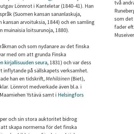
två andr
 utgav Lönnrot i Kanteletar (1840-41). Han
Runeberg
dspråk (Suomen kansan sananlaskuja,
som det 
 kansan arvoituksia, 1844) och en samling
fader eft
 muinaisia loitsurunoja, 1880).
Museiver
pråkman och som nydanare av det finska
n var med om att grunda Finska
 kirjallisuuden seura
, 1831) och var dess
rt inflytande på sällskapets verksamhet.
ade han en tidskrift,
Mehiläinen
(Biet),
iklar. Lönnrot medverkade även bl.a. i
h Maamiehen Ystävä samt i
Helsingfors
r och sin stora auktoritet bidrog
 att skapa normerna för det finska