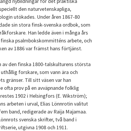
ängd nybildningar för det praktiska
peciellt den naturvetenskapliga,
nologin utökades. Under åren 1867-80
dade sin stora finsk-svenska ordbok, som
språkforskare. Han ledde även i många års
n finska psalmbokskommitténs arbete, och
en av 1886 var främst hans förtjänst.
n av den finska 1800-talskulturens största
 uthållig forskare, som vann ära och
 gränser. Till sitt väsen var han
e ofta prov på en avväpnande folklig
estes 1902 i Helsingfors (E. Wikström);
ns arbeten i urval, Elias Lönnrotin valitut
 fem band, redigerade av Raija Majamaa.
nnrots svenska skrifter, två band i
iftserie, utgivna 1908 och 1911.