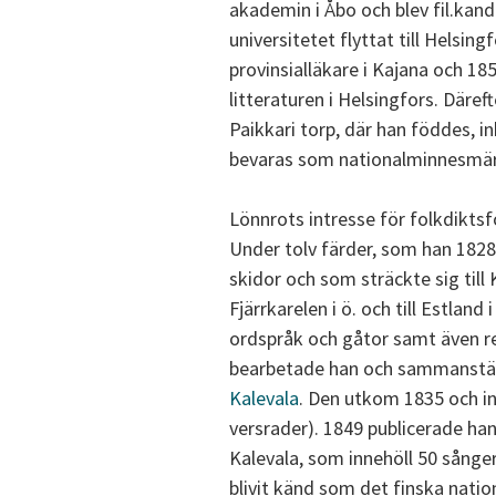
akademin i Åbo och blev fil.kand
universitetet flyttat till Helsi
provinsialläkare i Kajana och 18
litteraturen i Helsingfors. Däref
Paikkari torp, där han föddes, i
bevaras som nationalminnesmä
Lönnrots intresse för folkdikts
Under tolv färder, som han 1828 
skidor och som sträckte sig till 
Fjärrkarelen i ö. och till Estlan
ordspråk och gåtor samt även re
bearbetade han och sammanställd
Kalevala
. Den utkom 1835 och in
versrader). 1849 publicerade han
Kalevala, som innehöll 50 sånger
blivit känd som det finska natio