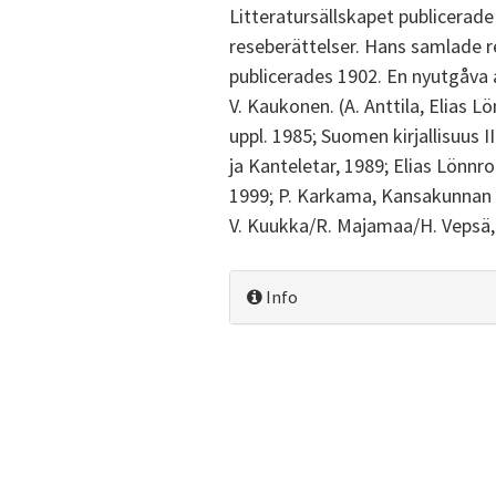
Litteratursällskapet publicerad
reseberättelser. Hans samlade re
publicerades 1902. En nyutgåva 
V. Kaukonen. (A. Anttila, Elias L
uppl. 1985; Suomen kirjallisuus II
ja Kanteletar, 1989; Elias Lönnr
1999; P. Karkama, Kansakunnan as
V. Kuukka/R. Majamaa/H. Vepsä,
Info