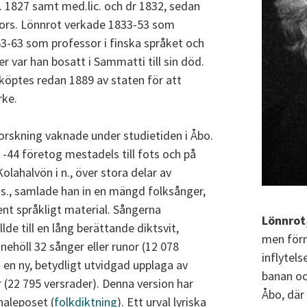
. 1827 samt med.lic. och dr 1832, sedan
ngfors. Lönnrot verkade 1833-53 som
53-63 som professor i finska språket och
ter var han bosatt i Sammatti till sin död.
nköptes redan 1889 av staten för att
rke.
forskning vaknade under studietiden i Åbo.
-44 företog mestadels till fots och på
Kolahalvön i n., över stora delar av
d i s., samlade han in en mängd folksånger,
nt språkligt material. Sångerna
Lönnrot,
e till en lång berättande diktsvit,
men för
nehöll 32 sånger eller runor (12 078
inflytel
 en ny, betydligt utvidgad upplaga av
banan oc
 (22 795 versrader). Denna version har
Åbo, där
naleposet (
folkdiktning
). Ett urval lyriska