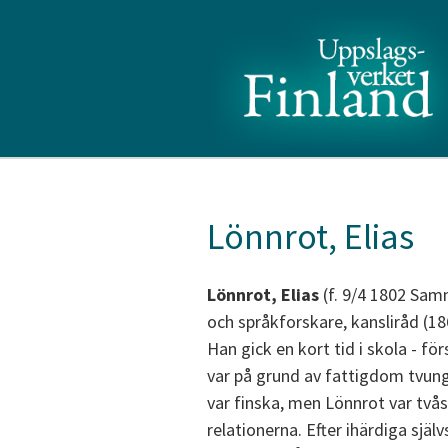
Lönnrot, Elias
Lönnrot, Elias
(f. 9/4 1802 Samm
och språkforskare, kansliråd (18
Han gick en kort tid i skola - fö
var på grund av fattigdom tvun
var finska, men Lönnrot var tvås
relationerna. Efter ihärdiga sjä