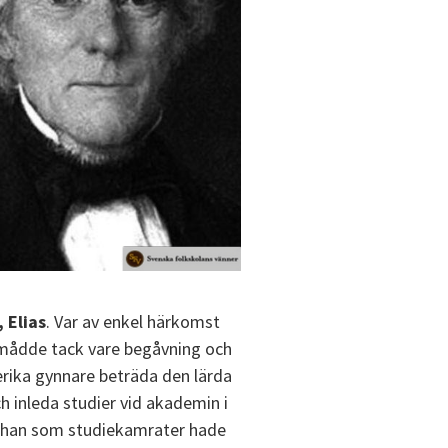
 Elias
. Var av enkel härkomst
mådde tack vare begåvning och
serika gynnare beträda den lärda
h inleda studier vid akademin i
 han som studiekamrater hade