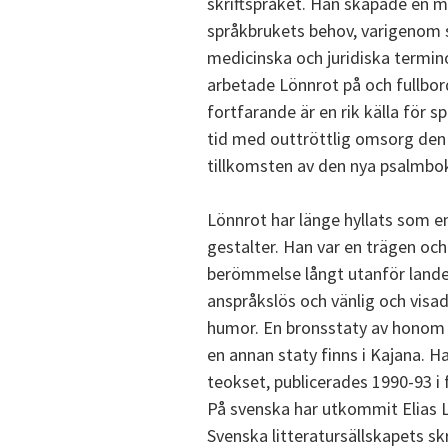
skriftspråket. Han skapade en m
språkbrukets behov, varigenom s
medicinska och juridiska termi
arbetade Lönnrot på och fullbor
fortfarande är en rik källa för 
tid med outtröttlig omsorg de
tillkomsten av den nya psalmbok
Lönnrot har länge hyllats som e
gestalter. Han var en trägen och
berömmelse långt utanför landets
anspråkslös och vänlig och visad
humor. En bronsstaty av honom r
en annan staty finns i Kajana. Ha
teokset, publicerades 1990-93 i
På svenska har utkommit Elias Lö
Svenska litteratursällskapets skr