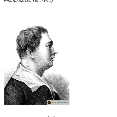
Nikula/Joachim Mickwitz)