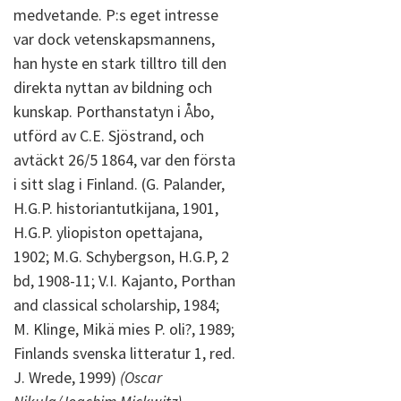
medvetande. P:s eget intresse
var dock vetenskapsmannens,
han hyste en stark tilltro till den
direkta nyttan av bildning och
kunskap. Porthanstatyn i Åbo,
utförd av C.E. Sjöstrand, och
avtäckt 26/5 1864, var den första
i sitt slag i Finland. (G. Palander,
H.G.P. historiantutkijana, 1901,
H.G.P. yliopiston opettajana,
1902; M.G. Schybergson, H.G.P, 2
bd, 1908-11; V.I. Kajanto, Porthan
and classical scholarship, 1984;
M. Klinge, Mikä mies P. oli?, 1989;
Finlands svenska litteratur 1, red.
J. Wrede, 1999)
(Oscar