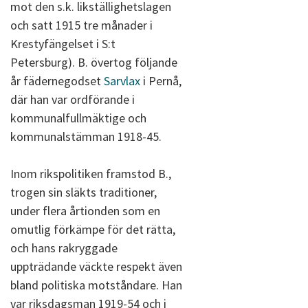
mot den s.k. likställighetslagen
och satt 1915 tre månader i
Krestyfängelset i S:t
Petersburg). B. övertog följande
år fädernegodset
Sarvlax
i Pernå,
där han var ordförande i
kommunalfullmäktige och
kommunalstämman 1918-45.
Inom rikspolitiken framstod B.,
trogen sin släkts traditioner,
under flera årtionden som en
omutlig förkämpe för det rätta,
och hans rakryggade
uppträdande väckte respekt även
bland politiska motståndare. Han
var riksdagsman 1919-54 och i