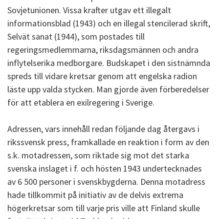
Sovjetunionen. Vissa krafter utgav ett illegalt
informationsblad (1943) och en illegal stencilerad skrift,
Selvät sanat (1944), som postades till
regeringsmedlemmarna, riksdagsmännen och andra
inflytelserika medborgare. Budskapet i den sistnämnda
spreds till vidare kretsar genom att engelska radion
läste upp valda stycken. Man gjorde även förberedelser
för att etablera en exilregering i Sverige.
Adressen, vars innehåll redan följande dag återgavs i
rikssvensk press, framkallade en reaktion i form av den
s.k. motadressen, som riktade sig mot det starka
svenska inslaget i f. och hösten 1943 undertecknades
av 6 500 personer i svenskbygderna. Denna motadress
hade tillkommit på initiativ av de delvis extrema
högerkretsar som till varje pris ville att Finland skulle