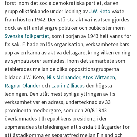
först inom det socialdemokratiska partiet, där en
grupp oliktänkande under ledning av
J.W. Keto
växte
fram hösten 1942. Den största aktiva insatsen gjordes
dock av ett antal yngre politiker och publicister inom
Svenska folkpartiet
, som i början av 1943 helt vanns för
f:s sak. F. hade en lös organisation, verksamheten bars
upp av en kärna av aktiva deltagare, kring vilken en ring
av sympatisörer samlades. Inom det samarbete som
etablerades mellan de olika oppositionsgrupperna
bildade J.W. Keto,
Nils Meinander
,
Atos Wirtanen
,
Ragnar Ölander
och
Laurin Zilliacus
den högsta
ledningen. Den utåt mest synliga yttringen av f:s
verksamhet var en adress, undertecknad av 33
prominenta medborgare, som den 20/8 1943
överlämnades till republikens president; i den
uppmanades statsledningen att skrida till åtgärder för
att åstadkomma en separatfred mellan Finland och