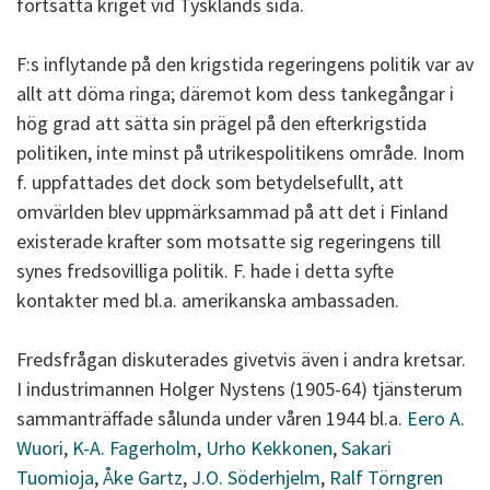
fortsätta kriget vid Tysklands sida.
F:s inflytande på den krigstida regeringens politik var av
allt att döma ringa; däremot kom dess tankegångar i
hög grad att sätta sin prägel på den efterkrigstida
politiken, inte minst på utrikespolitikens område. Inom
f. uppfattades det dock som betydelsefullt, att
omvärlden blev uppmärksammad på att det i Finland
existerade krafter som motsatte sig regeringens till
synes fredsovilliga politik. F. hade i detta syfte
kontakter med bl.a. amerikanska ambassaden.
Fredsfrågan diskuterades givetvis även i andra kretsar.
I industrimannen Holger Nystens (1905-64) tjänsterum
sammanträffade sålunda under våren 1944 bl.a.
Eero A.
Wuori
,
K-A. Fagerholm
,
Urho Kekkonen
,
Sakari
Tuomioja
,
Åke Gartz
,
J.O. Söderhjelm
,
Ralf Törngren