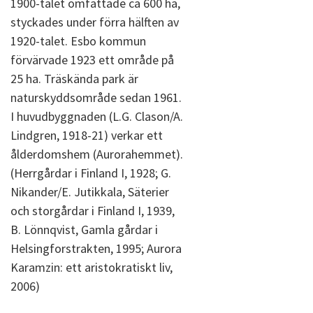
1900-talet omfattade ca 600 ha,
styckades under förra hälften av
1920-talet. Esbo kommun
förvärvade 1923 ett område på
25 ha. Träskända park är
naturskyddsområde sedan 1961.
I huvudbyggnaden (L.G. Clason/A.
Lindgren, 1918-21) verkar ett
ålderdomshem (Aurorahemmet).
(Herrgårdar i Finland I, 1928; G.
Nikander/E. Jutikkala, Säterier
och storgårdar i Finland I, 1939,
B. Lönnqvist, Gamla gårdar i
Helsingforstrakten, 1995; Aurora
Karamzin: ett aristokratiskt liv,
2006)