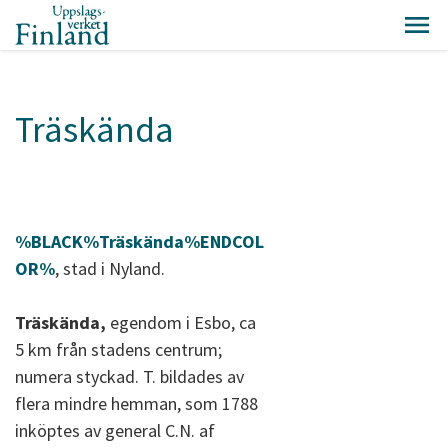
Träskända
%BLACK%Träskända%ENDCOL
OR%
, stad i Nyland.
Träskända,
egendom i Esbo, ca
5 km från stadens centrum;
numera styckad. T. bildades av
flera mindre hemman, som 1788
inköptes av general C.N. af