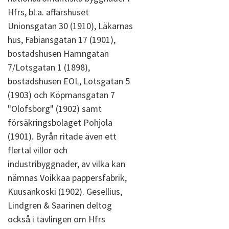
Hfrs, bl.a. affärshuset
Unionsgatan 30 (1910), Läkarnas
hus, Fabiansgatan 17 (1901),
bostadshusen Hamngatan
7/Lotsgatan 1 (1898),
bostadshusen EOL, Lotsgatan 5
(1903) och Köpmansgatan 7
"Olofsborg" (1902) samt
försäkringsbolaget Pohjola
(1901). Byrån ritade även ett
flertal villor och
industribyggnader, av vilka kan
nämnas Voikkaa pappersfabrik,
Kuusankoski (1902). Gesellius,
Lindgren & Saarinen deltog
också i tävlingen om Hfrs