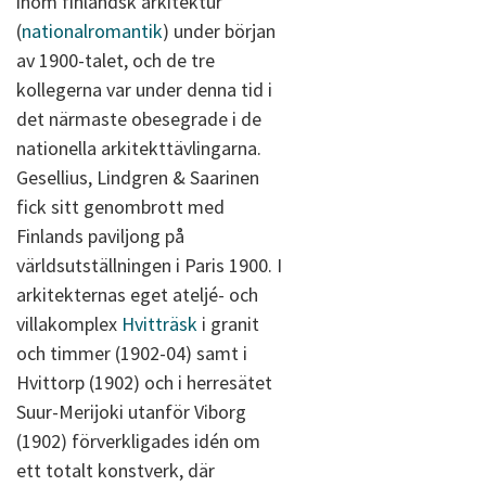
inom finländsk arkitektur
(
nationalromantik
) under början
av 1900-talet, och de tre
kollegerna var under denna tid i
det närmaste obesegrade i de
nationella arkitekttävlingarna.
Gesellius, Lindgren & Saarinen
fick sitt genombrott med
Finlands paviljong på
världsutställningen i Paris 1900. I
arkitekternas eget ateljé- och
villakomplex
Hvitträsk
i granit
och timmer (1902-04) samt i
Hvittorp (1902) och i herresätet
Suur-Merijoki utanför Viborg
(1902) förverkligades idén om
ett totalt konstverk, där