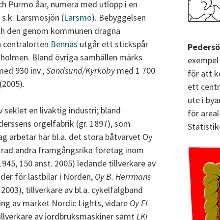
h Purmo åar, numera med utlopp i en
 s.k. Larsmosjön (
Larsmo
). Bebyggelsen
 och den genom kommunen dragna
 centralorten
Bennäs
utgår ett stickspår
Pedersö
Alholmen. Bland övriga samhällen märks
exempel 
ed 930 inv.,
Sandsund/Kyrkoby
med 1 700
för att k
(2005).
ett cent
ute i bya
seklet en livaktig industri; bland
för area
erssens orgelfabrik (gr. 1897), som
Statistik
ag arbetar här bl.a. det stora båtvarvet Oy
g rad andra framgångsrika företag inom
1945, 150 anst. 2005) ledande tillverkare av
er för lastbilar i Norden,
Oy B. Herrmans
 2003), tillverkare av bl.a. cykelfälgband
ng av märket Nordic Lights, vidare
Oy El-
 tillverkare av jordbruksmaskiner samt
LKI