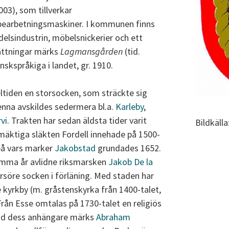
003), som tillverkar
bearbetningsmaskiner. I kommunen finns
elsindustrin, möbelsnickerier och ett
rättningar märks
Lagmansgården
(tid.
skspråkiga i landet, gr. 1910.
tiden en storsocken, som sträckte sig
 denna avskildes sedermera bl.a.
Karleby
,
vi
. Trakten har sedan äldsta tider varit
Bildkäll
mäktiga släkten Fordell innehade på 1500-
på vars marker
Jakobstad
grundades 1652.
amma år avlidne riksmarsken
Jakob De la
rsöre socken i förläning. Med staden har
 kyrkby (m. gråstenskyrka från 1400-talet,
 Från Esse omtalas på 1730-talet en religiös
and dess anhängare märks
Abraham