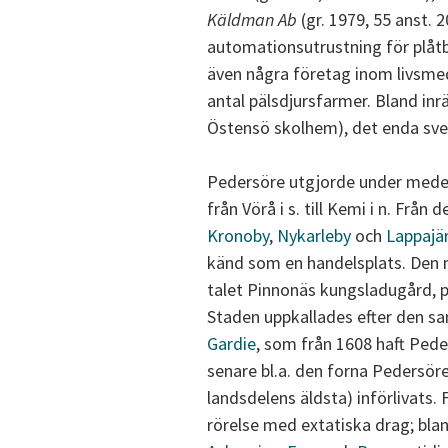
Käldman Ab
(gr. 1979, 55 anst. 2
automationsutrustning för plåt
även några företag inom livsmed
antal pälsdjursfarmer. Bland in
Östensö skolhem), det enda sven
Pedersöre utgjorde under medel
från Vörå i s. till Kemi i n. Från
Kronoby
,
Nykarleby
och
Lappajär
känd som en handelsplats. Den 
talet Pinnonäs kungsladugård, 
Staden uppkallades efter den s
Gardie
, som från 1608 haft Pede
senare bl.a. den forna Pedersöre
landsdelens äldsta) införlivats.
rörelse med extatiska drag; bl