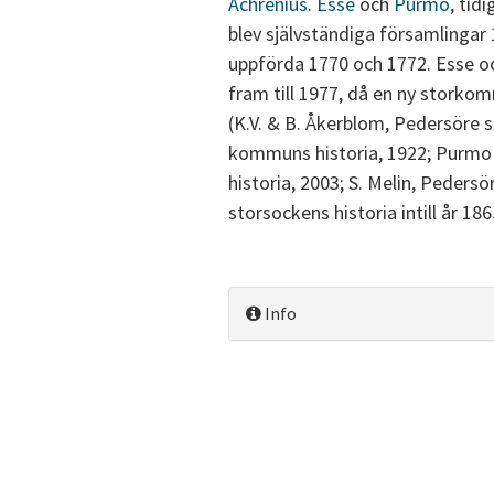
Achrenius
.
Esse
och
Purmo
, tid
blev självständiga församlingar 
uppförda 1770 och 1772. Esse 
fram till 1977, då en ny stork
(K.V. & B. Åkerblom, Pedersöre s
kommuns historia, 1922; Purmo
historia, 2003; S. Melin, Peders
storsockens historia intill år 18
Info