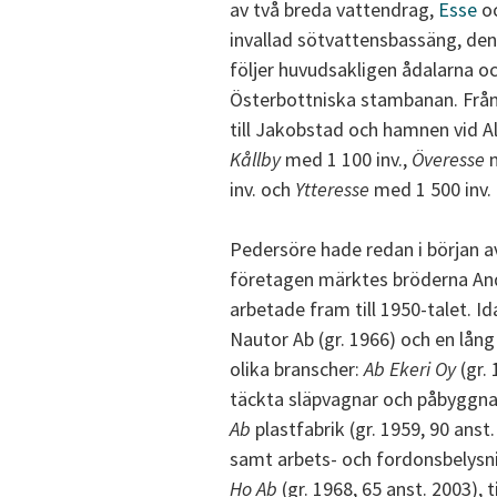
av två breda vattendrag,
Esse
oc
invallad sötvattensbassäng, den
följer huvudsakligen ådalarna
Österbottniska stambanan. Från
till Jakobstad och hamnen vid 
Kållby
med 1 100 inv.,
Överesse
m
inv. och
Ytteresse
med 1 500 inv. 
Pedersöre hade redan i början av 
företagen märktes bröderna And
arbetade fram till 1950-talet. Id
Nautor Ab (gr. 1966) och en lån
olika branscher:
Ab Ekeri Oy
(gr. 
täckta släpvagnar och påbyggnad
Ab
plastfabrik (gr. 1959, 90 anst.
samt arbets- och fordonsbelysni
Ho Ab
(gr. 1968, 65 anst. 2003),