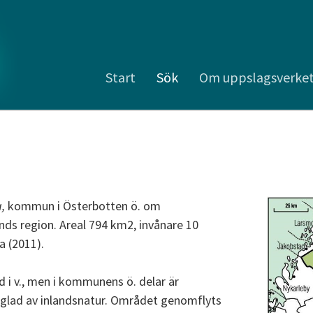
Start
Sök
Om uppslagsverke
,
kommun i Österbotten ö. om
nds region. Areal 794 km2, invånare 10
a (2011).
d i v., men i kommunens ö. delar är
glad av inlandsnatur. Området genomflyts