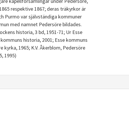
igare kapellförsamlingar under Pedersöre,
1865 respektive 1867; deras träkyrkor är
och Purmo var självständiga kommuner
ommun med namnet Pedersöre bildades.
ockens historia, 3 bd, 1951-71; Ur Esse
 kommuns historia, 2001; Esse kommuns
öre kyrka, 1965; K.V. Åkerblom, Pedersöre
65, 1995)