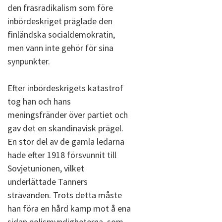
den frasradikalism som före
inbördeskriget präglade den
finländska socialdemokratin,
men vann inte gehör för sina
synpunkter.
Efter inbördeskrigets katastrof
tog han och hans
meningsfränder över partiet och
gav det en skandinavisk prägel.
En stor del av de gamla ledarna
hade efter 1918 försvunnit till
Sovjetunionen, vilket
underlättade Tanners
strävanden. Trots detta måste
han föra en hård kamp mot å ena
sidan polismyndigheterna, som