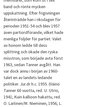
memoarer, som kom ut i sex
band och rönte mycken
uppskattning. Efter frigivningen
återinträdde han i riksdagen för
perioden 1951-54 och blev 1957
även partiordförande, vilket hade
menliga följder för partiet. Valet
av honom ledde till dess
splittring och ökade den ryska
misstron, som började avta först
1963, sedan Tanner avgått. Han
var dock ännu i början av 1960-
talet en av landets ledande
politiker. Jur.dr h.c. 1955. (Väinö
Tanner 60 vuotta, red. U. Utrio,
1941; Kuin kallioon hakattu, red.
O. Laitinen/M. Nieminen, 1956; L.