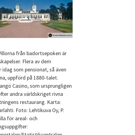
 Villorna från badortsepoken är
 skapelser. Flera av dem
r idag som pensionat, så även
lina, uppförd på 1880-talet.
ngö Casino, som ursprungligen
fter andra världskriget rivna
tningens restaurang. Karta:
rlahti. Foto: Lehtikuva Oy, P.
lla för areal- och
ngsuppgifter:
rtalen/Statistikcentralen.