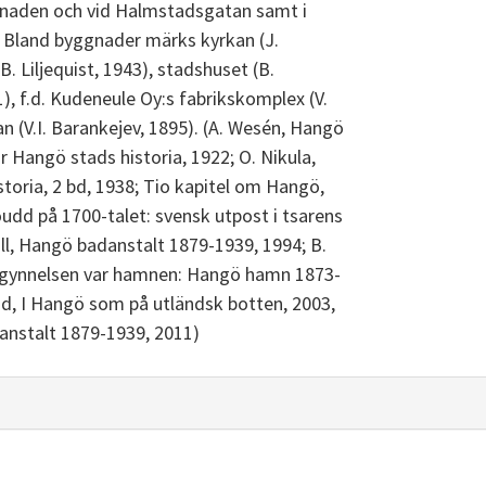
lanaden och vid Halmstadsgatan samt i
. Bland byggnader märks kyrkan (J.
. Liljequist, 1943), stadshuset (B.
1), f.d. Kudeneule Oy:s fabrikskomplex (V.
n (V.I. Barankejev, 1895). (A. Wesén, Hangö
 Hangö stads historia, 1922; O. Nikula,
toria, 2 bd, 1938; Tio kapitel om Hangö,
udd på 1700-talet: svensk utpost i tsarens
l, Hangö badanstalt 1879-1939, 1994; B.
begynnelsen var hamnen: Hangö hamn 1873-
d, I Hangö som på utländsk botten, 2003,
anstalt 1879-1939, 2011)