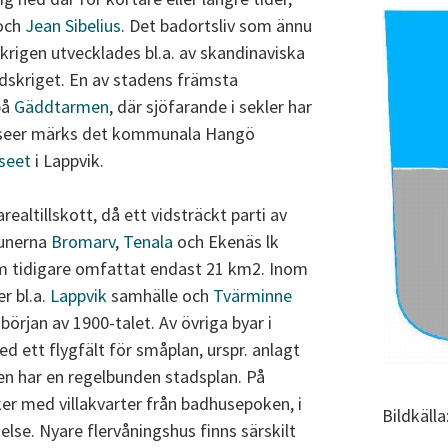
och
Jean Sibelius
. Det badortsliv som ännu
krigen utvecklades bl.a. av skandinaviska
ldskriget. En av stadens främsta
på
Gäddtarmen
, där sjöfarande i sekler har
museer märks det kommunala Hangö
seet
i Lappvik.
ealtillskott, då ett vidsträckt parti av
unerna
Bromarv
,
Tenala
och Ekenäs lk
m tidigare omfattat endast 21 km2. Inom
r bl.a.
Lappvik
samhälle och
Tvärminne
början av 1900-talet. Av övriga byar i
d ett flygfält för småplan, urspr. anlagt
den har en regelbunden stadsplan. På
er med villakvarter från badhusepoken, i
Bildkäll
else. Nyare flervåningshus finns särskilt