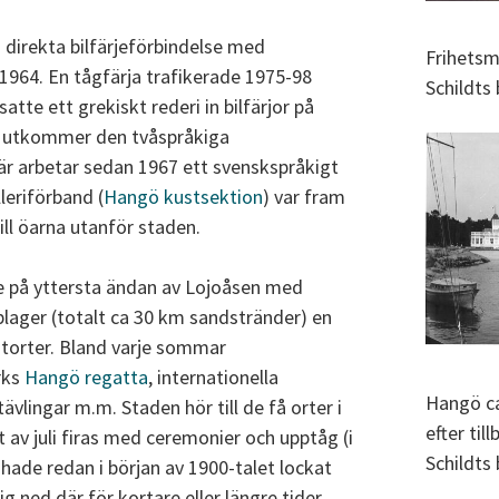
 direkta bilfärjeförbindelse med
Frihetsm
 1964. En tågfärja trafikerade 1975-98
Schildts 
tte ett grekiskt rederi in bilfärjor på
n utkommer den tvåspråkiga
Där arbetar sedan 1967 ett svenskspråkigt
leriförband (
Hangö kustsektion
) var fram
till öarna utanför staden.
e på yttersta ändan av Lojoåsen med
lager (totalt ca 30 km sandstränder) en
storter. Bland varje sommar
rks
Hangö regatta
, internationella
Hangö ca
tävlingar m.m. Staden hör till de få orter i
efter ti
t av juli firas med ceremonier och upptåg (i
Schildts 
hade redan i början av 1900-talet lockat
g ned där för kortare eller längre tider,