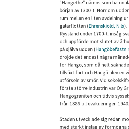
"Hangethe" nämns som hamnpla
början av 1300-t. Norr om udd
rum mellan en liten avdelning u
galärflottan (
Ehrenskiöld, Nils
).
Ryssland under 1700-t. insåg sv
och uppförde mot slutet av årh
på själva udden (
Hangöbefästni
dröjde det endast några månader
för Hangö, som då helt saknade 
tillväxt fart och Hangö blev en v
utförseln av smör. Vid sekelskif
första större industrin var Oy 
Hangögraniten och tidvis syssel
från 1886 till evakueringen 1940
Staden utvecklade sig redan mot
med starkt inslag av förmögna 