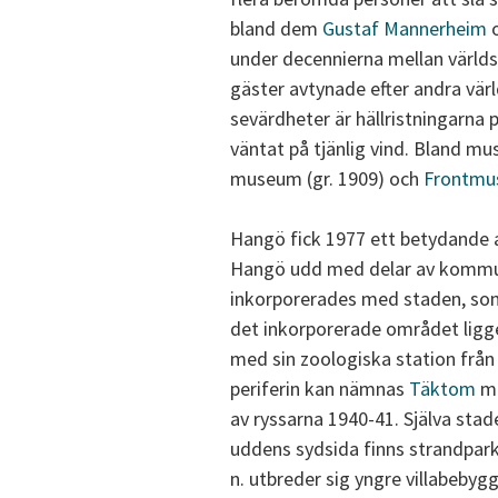
bland dem
Gustaf Mannerheim
under decennierna mellan världs
gäster avtynade efter andra vär
sevärdheter är hällristningarna 
väntat på tjänlig vind. Bland 
museum (gr. 1909) och
Frontmu
Hangö fick 1977 ett betydande ar
Hangö udd med delar av komm
inkorporerades med staden, so
det inkorporerade området ligge
med sin zoologiska station från 
periferin kan nämnas
Täktom
me
av ryssarna 1940-41. Själva sta
uddens sydsida finns strandpark
n. utbreder sig yngre villabebygg