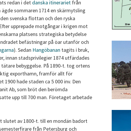
ts redan i det
danska itinerariet
från
en ägde sommaren 1714 en skärmytsling
r den svenska flottan och den ryska
 Efter upprepade motgångar i krigen mot
enskarna platsens strategiska betydelse
undradet befästningar på öar utanför och
ngarna
). Sedan
Hangöbanan
tagits i bruk,
, innan stadsprivilegier 1874 utfärdades
tätare bebyggelse. På 1890-t. tog ortens
iktig exporthamn, framför allt för
tet 1900 hade staden ca 5 000 inv. Den
Granit Ab, som bröt den berömda
satte upp till 700 man. Företaget arbetade
.
 slutet av 1800-t. till en mondän badort
semesterfirare från Petersburg och