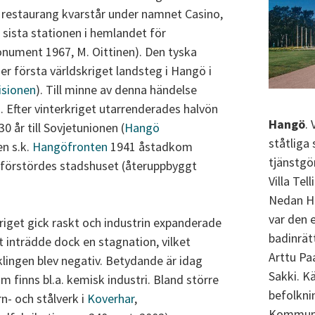
s restaurang kvarstår under namnet Casino,
sista stationen i hemlandet för
nument 1967, M. Oittinen). Den tyska
der första världskriget landsteg i Hangö i
isionen
). Till minne av denna händelse
Efter vinterkriget utarrenderades halvön
Hangö
.
 år till Sovjetunionen (
Hangö
ståtliga
en s.k.
Hangöfronten
1941 åstadkom
tjänstgö
. förstördes stadshuset (återuppbyggt
Villa Tel
Nedan Ha
var den e
iget gick raskt och industrin expanderade
badinrät
et inträdde dock en stagnation, vilket
Arttu Paa
lingen blev negativ. Betydande är idag
Sakki. Kä
m finns bl.a. kemisk industri. Bland större
befolkni
n- och stålverk i
Koverhar
,
Kommunpo