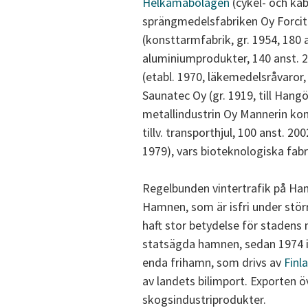
Helkamabolagen
(cykel- och kab
sprängmedelsfabriken Oy Forcit
(konsttarmfabrik, gr. 1954, 180 a
aluminiumprodukter, 140 anst. 
(etabl. 1970, läkemedelsråvaror,
Saunatec Oy (gr. 1919, till Hang
metallindustrin Oy Mannerin kon
tillv. transporthjul, 100 anst. 2
1979), vars bioteknologiska fabr
Regelbunden vintertrafik på Ha
Hamnen, som är isfri under störr
haft stor betydelse för stadens n
statsägda hamnen, sedan 1974 
enda frihamn, som drivs av
Finl
av landets bilimport. Exporten 
skogsindustriprodukter.