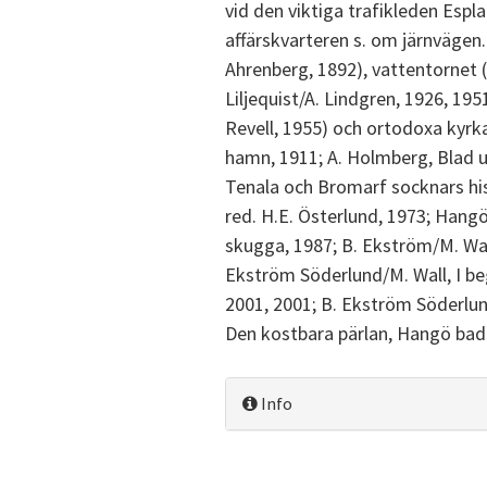
vid den viktiga trafikleden Esp
affärskvarteren s. om järnvägen
Ahrenberg, 1892), vattentornet (B
Liljequist/A. Lindgren, 1926, 195
Revell, 1955) och ortodoxa kyrka
hamn, 1911; A. Holmberg, Blad ur
Tenala och Bromarf socknars his
red. H.E. Österlund, 1973; Hangö
skugga, 1987; B. Ekström/M. Wal
Ekström Söderlund/M. Wall, I 
2001, 2001; B. Ekström Söderlun
Den kostbara pärlan, Hangö bad
Info