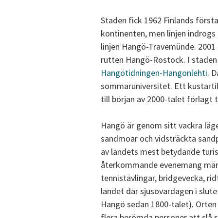
Staden fick 1962 Finlands första
kontinenten, men linjen indrogs
linjen Hangö-Travemünde. 2001 sa
rutten Hangö-Rostock. I stade
Hangötidningen-Hangonlehti
. 
sommaruniversitet. Ett kustartil
till början av 2000-talet förlagt 
Hangö är genom sitt vackra läg
sandmoar och vidsträckta sandp
av landets mest betydande turi
återkommande evenemang mä
tennistävlingar, bridgevecka, rid
landet där sjusovardagen i slute
Hangö sedan 1800-talet). Orten 
flera berömda personer att slå si