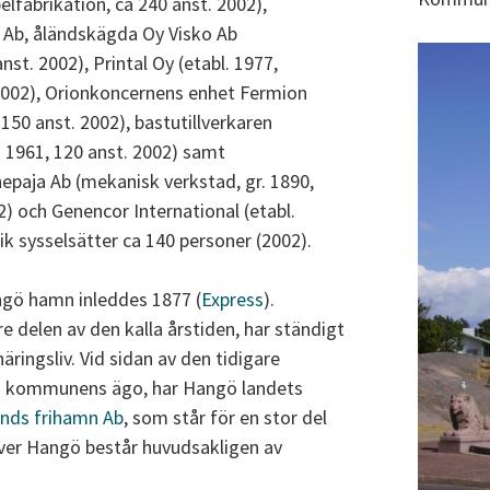
elfabrikation, ca 240 anst. 2002),
 Ab, åländskägda Oy Visko Ab
nst. 2002), Printal Oy (etabl. 1977,
2002), Orionkoncernens enhet Fermion
 150 anst. 2002), bastutillverkaren
ö 1961, 120 anst. 2002) samt
epaja Ab (mekanisk verkstad, gr. 1890,
002) och Genencor International (etabl.
ik sysselsätter ca 140 personer (2002).
ngö hamn inleddes 1877 (
Express
).
e delen av den kalla årstiden, har ständigt
äringsliv. Vid sidan av den tidigare
i kommunens ägo, har Hangö landets
ands frihamn Ab
, som står för en stor del
över Hangö består huvudsakligen av