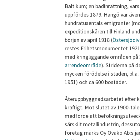
Baltikum; en badinrättning, var
uppfördes 1879. Hangö var även 
hundratusentals emigranter (mo
expeditionskåren till Finland un
början av april 1918 (
Östersjödiv
restes Frihetsmonumentet 1921. 
med kringliggande områden på 30
arrendeområde
). Striderna på d
mycken förödelse i staden, bl.a
1951) och ca 600 bostäder.
Återuppbyggnadsarbetet efter kr
kraftigt. Mot slutet av 1900-tal
medförde att befolkningsutveck
särskilt metallindustrin, dessuto
företag märks Oy Ovako Ab:s jär